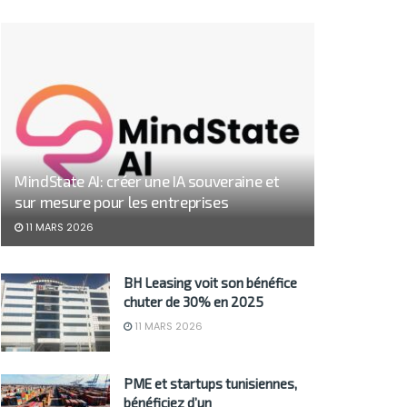
MindState AI: créer une IA souveraine et
sur mesure pour les entreprises
11 MARS 2026
BH Leasing voit son bénéfice
chuter de 30% en 2025
11 MARS 2026
PME et startups tunisiennes,
bénéficiez d’un