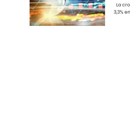
La croi
3,3% en