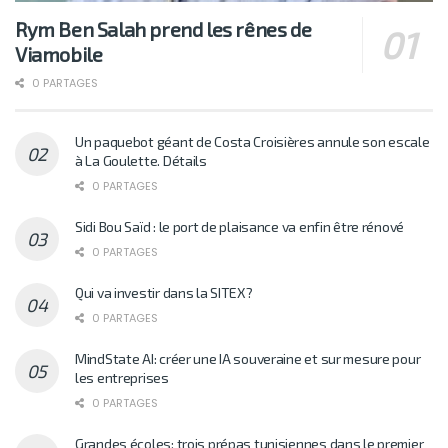
Rym Ben Salah prend les rênes de
Viamobile
0 PARTAGES
Un paquebot géant de Costa Croisières annule son escale
à La Goulette. Détails
0 PARTAGES
Sidi Bou Saïd : le port de plaisance va enfin être rénové
0 PARTAGES
Qui va investir dans la SITEX?
0 PARTAGES
MindState AI: créer une IA souveraine et sur mesure pour
les entreprises
0 PARTAGES
Grandes écoles: trois prépas tunisiennes dans le premier