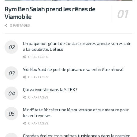
Rym Ben Salah prend les rênes de
Viamobile
0 PARTAGES
Un paquebot géant de Costa Croisières annule son escale
à La Goulette. Détails
0 PARTAGES
Sidi Bou Saïd : le port de plaisance va enfin être rénové
0 PARTAGES
Qui va investir dans la SITEX?
0 PARTAGES
MindState AI: créer une IA souveraine et sur mesure pour
les entreprises
0 PARTAGES
Grandes écoles: trois prépas tunisiennes dans le premier