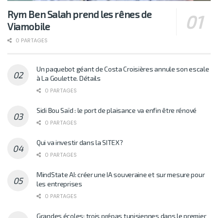
Rym Ben Salah prend les rênes de
Viamobile
0 PARTAGES
Un paquebot géant de Costa Croisières annule son escale
à La Goulette. Détails
0 PARTAGES
Sidi Bou Saïd : le port de plaisance va enfin être rénové
0 PARTAGES
Qui va investir dans la SITEX?
0 PARTAGES
MindState AI: créer une IA souveraine et sur mesure pour
les entreprises
0 PARTAGES
Grandes écoles: trois prépas tunisiennes dans le premier