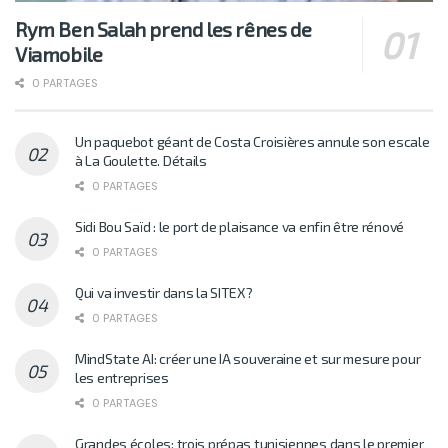
Rym Ben Salah prend les rênes de
Viamobile
0 PARTAGES
Un paquebot géant de Costa Croisières annule son escale
à La Goulette. Détails
0 PARTAGES
Sidi Bou Saïd : le port de plaisance va enfin être rénové
0 PARTAGES
Qui va investir dans la SITEX?
0 PARTAGES
MindState AI: créer une IA souveraine et sur mesure pour
les entreprises
0 PARTAGES
Grandes écoles: trois prépas tunisiennes dans le premier