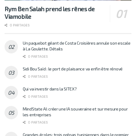
Rym Ben Salah prend les rênes de
Viamobile
0 PARTAGES
Un paquebot géant de Costa Croisières annule son escale
à La Goulette. Détails
0 PARTAGES
Sidi Bou Saïd : le port de plaisance va enfin être rénové
0 PARTAGES
Qui va investir dans la SITEX?
0 PARTAGES
MindState AI: créer une IA souveraine et sur mesure pour
les entreprises
0 PARTAGES
Grandes écoles: trois prépas tunisiennes dans le premier