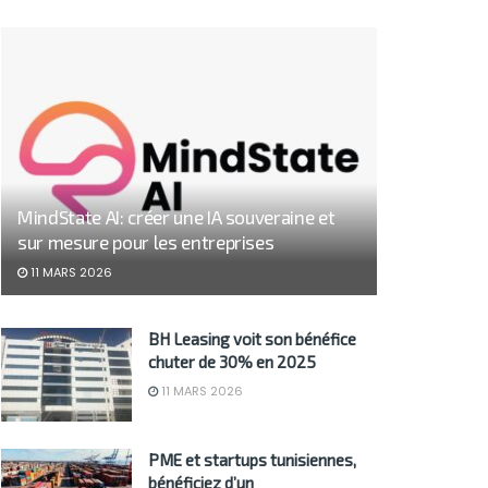
MindState AI: créer une IA souveraine et
sur mesure pour les entreprises
11 MARS 2026
BH Leasing voit son bénéfice
chuter de 30% en 2025
11 MARS 2026
PME et startups tunisiennes,
bénéficiez d’un