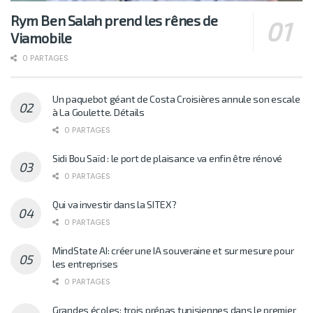
Rym Ben Salah prend les rênes de
Viamobile
0 PARTAGES
Un paquebot géant de Costa Croisières annule son escale
à La Goulette. Détails
0 PARTAGES
Sidi Bou Saïd : le port de plaisance va enfin être rénové
0 PARTAGES
Qui va investir dans la SITEX?
0 PARTAGES
MindState AI: créer une IA souveraine et sur mesure pour
les entreprises
0 PARTAGES
Grandes écoles: trois prépas tunisiennes dans le premier