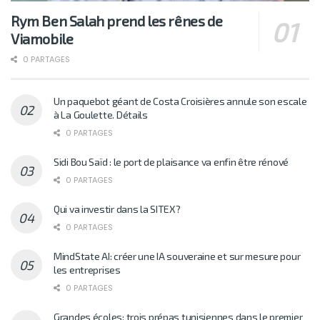
Rym Ben Salah prend les rênes de
Viamobile
0 PARTAGES
Un paquebot géant de Costa Croisières annule son escale
à La Goulette. Détails
0 PARTAGES
Sidi Bou Saïd : le port de plaisance va enfin être rénové
0 PARTAGES
Qui va investir dans la SITEX?
0 PARTAGES
MindState AI: créer une IA souveraine et sur mesure pour
les entreprises
0 PARTAGES
Grandes écoles: trois prépas tunisiennes dans le premier