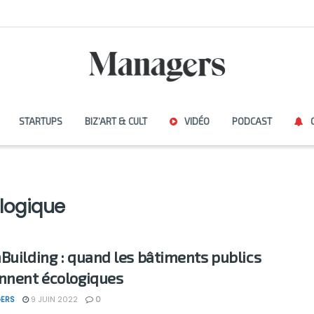
STARTUPS
BIZ’ART & CULT
VIDÉO
PODCAST
logique
Building : quand les bâtiments publics
nnent écologiques
ERS
9 JUIN 2022
0