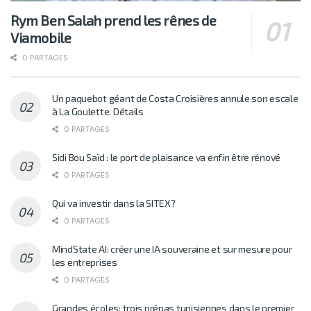
Rym Ben Salah prend les rênes de
Viamobile
0 PARTAGES
Un paquebot géant de Costa Croisières annule son escale
à La Goulette. Détails
0 PARTAGES
Sidi Bou Saïd : le port de plaisance va enfin être rénové
0 PARTAGES
Qui va investir dans la SITEX?
0 PARTAGES
MindState AI: créer une IA souveraine et sur mesure pour
les entreprises
0 PARTAGES
Grandes écoles: trois prépas tunisiennes dans le premier