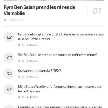
Rym Ben Salah prend les rênes de
Viamobile
0 PARTAGES
Un paquebot géant de Costa Croisières annule son escale
à La Goulette. Détails
0 PARTAGES
Sidi Bou Saïd : le port de plaisance va enfin être rénové
0 PARTAGES
Qui va investir dans la SITEX?
0 PARTAGES
MindState AI: créer une IA souveraine et sur mesure pour
les entreprises
0 PARTAGES
Grandes écoles: trois prépas tunisiennes dans le premier