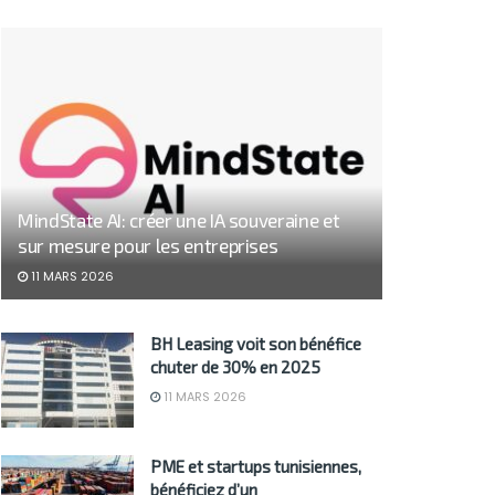
MindState AI: créer une IA souveraine et
sur mesure pour les entreprises
11 MARS 2026
BH Leasing voit son bénéfice
chuter de 30% en 2025
11 MARS 2026
PME et startups tunisiennes,
bénéficiez d’un