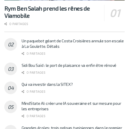
Rym Ben Salah prend les rênes de
Viamobile
0 PARTAGES
Un paquebot géant de Costa Croisières annule son escale
à La Goulette. Détails
0 PARTAGES
Sidi Bou Saïd : le port de plaisance va enfin être rénové
0 PARTAGES
Qui va investir dans la SITEX?
0 PARTAGES
MindState AI: créer une IA souveraine et sur mesure pour
les entreprises
0 PARTAGES
Grandes écoles: trois prépas tunisiennes dans le premier