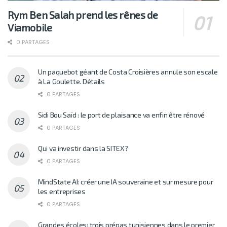
Rym Ben Salah prend les rênes de
Viamobile
0 PARTAGES
Un paquebot géant de Costa Croisières annule son escale
à La Goulette. Détails
0 PARTAGES
Sidi Bou Saïd : le port de plaisance va enfin être rénové
0 PARTAGES
Qui va investir dans la SITEX?
0 PARTAGES
MindState AI: créer une IA souveraine et sur mesure pour
les entreprises
0 PARTAGES
Grandes écoles: trois prépas tunisiennes dans le premier