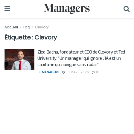
Accueil
Tag
Clevory
Étiquette :
Clevory
Zied Bacha, fondateur et CEO de Clevory et Ted
University: “Un manager qui ignore l’IA est un
capitaine qui navigue sans radar”
DE
MANAGERS
30 MARS 2026
0