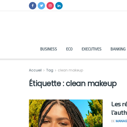
BUSINESS
ECO
EXECUTIVES
BANKING
Accueil
Tag
clean makeup
Étiquette :
clean makeup
Les r
l’auth
DE
MANAG