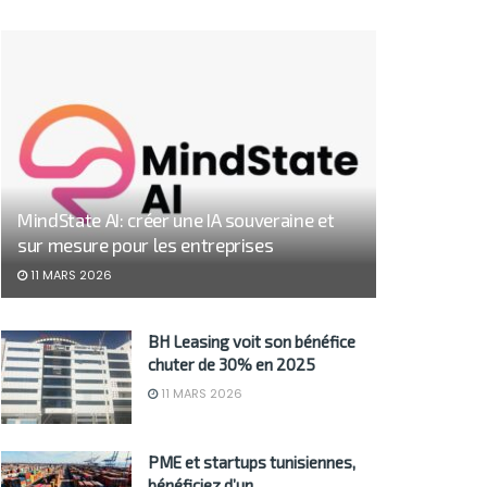
MindState AI: créer une IA souveraine et
sur mesure pour les entreprises
11 MARS 2026
BH Leasing voit son bénéfice
chuter de 30% en 2025
11 MARS 2026
PME et startups tunisiennes,
bénéficiez d’un