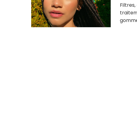
Filtres
traitem
gommer 