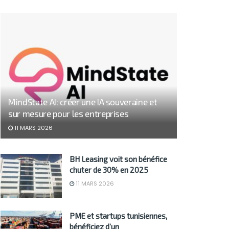
MindState AI: créer une IA souveraine et
sur mesure pour les entreprises
11 MARS 2026
BH Leasing voit son bénéfice
chuter de 30% en 2025
11 MARS 2026
PME et startups tunisiennes,
bénéficiez d’un