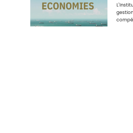
L'Insti
gestion
compéti