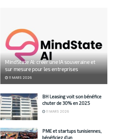
MindState AI: créer une IA souveraine et
sur mesure pour les entreprises
11 MARS 2026
BH Leasing voit son bénéfice
chuter de 30% en 2025
11 MARS 2026
PME et startups tunisiennes,
bénéficiez d’un