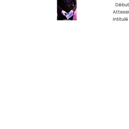
Débuter
Attess
intitulé 