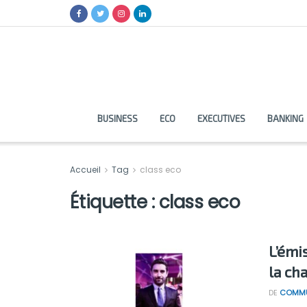
BUSINESS
ECO
EXECUTIVES
BANKING
Accueil
Tag
class eco
Étiquette :
class eco
L’émis
la ch
DE
COMMU