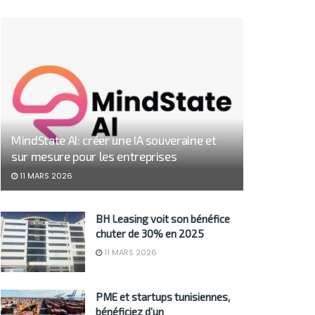
MindState AI: créer une IA souveraine et
sur mesure pour les entreprises
11 MARS 2026
BH Leasing voit son bénéfice
chuter de 30% en 2025
11 MARS 2026
PME et startups tunisiennes,
bénéficiez d’un