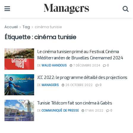
Accueil
Tag
cinéma tunisie
Étiquette :
cinéma tunisie
Le cinéma tunisien primé au Festival Cinéma
Méditerranéen de Bruxelles Cinemamed 2024
DE
WALID HANDOUS
7 DÉCEMBRE 2024
0
JCC 2022: le programme détaillé des projections
DE
MANAGERS
26 OCTOBRE 2022
0
Tunisie Télécom fait son cinéma à Gabès
DE
COMMUNIQUÉ DE PRESSE
17 MAI 2022
0