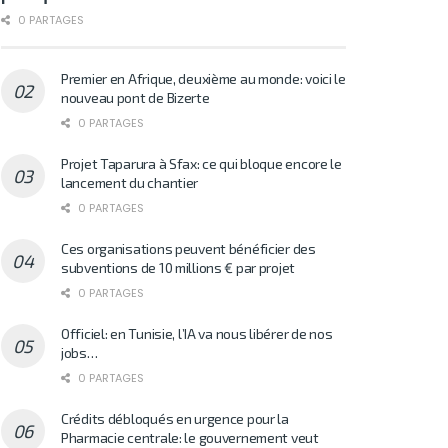
0 PARTAGES
Premier en Afrique, deuxième au monde: voici le
nouveau pont de Bizerte
0 PARTAGES
Projet Taparura à Sfax: ce qui bloque encore le
lancement du chantier
0 PARTAGES
Ces organisations peuvent bénéficier des
subventions de 10 millions € par projet
0 PARTAGES
Officiel: en Tunisie, l’IA va nous libérer de nos
jobs…
0 PARTAGES
Crédits débloqués en urgence pour la
Pharmacie centrale: le gouvernement veut