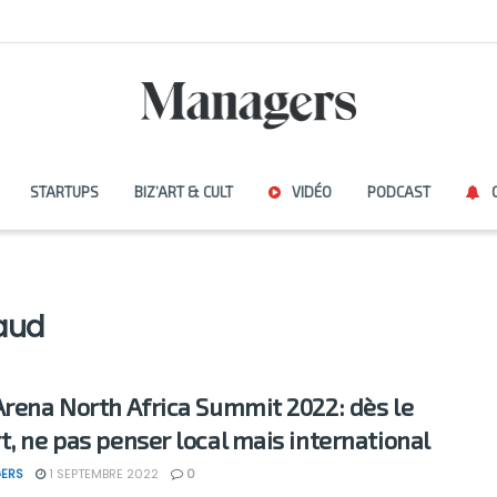
STARTUPS
BIZ’ART & CULT
VIDÉO
PODCAST
aud
Arena North Africa Summit 2022: dès le
t, ne pas penser local mais international
ERS
1 SEPTEMBRE 2022
0