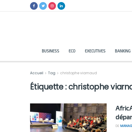
BUSINESS
ECO
EXECUTIVES
BANKING
Accueil
Tag
christophe viarnaud
Étiquette :
christophe viarn
Afric
dépar
DE
MANAG