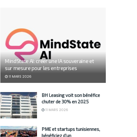
MindState AI: créer une IA souveraine et
sur mesure pour les entreprises
11 MARS 2026
BH Leasing voit son bénéfice
chuter de 30% en 2025
11 MARS 2026
PME et startups tunisiennes,
bénéficiez d’un