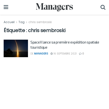
Accueil
Tag
chris sembroski
Étiquette :
chris sembroski
SpaceX lance sa première expédition spatiale
touristique
DE
MANAGERS
16 SEPTEMBRE 2021
0