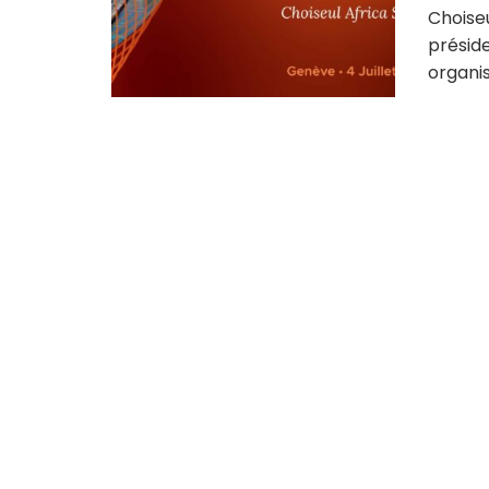
Choiseu
présid
organise