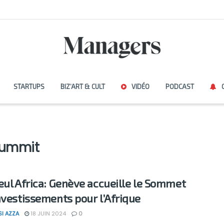
STARTUPS
BIZ’ART & CULT
VIDÉO
PODCAST
Summit
eul Africa: Genève accueille le Sommet
nvestissements pour l’Afrique
SI AZZA
18 JUIN 2024
0