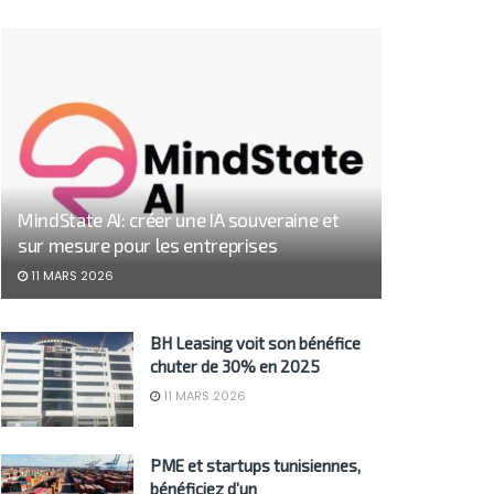
MindState AI: créer une IA souveraine et
sur mesure pour les entreprises
11 MARS 2026
BH Leasing voit son bénéfice
chuter de 30% en 2025
11 MARS 2026
PME et startups tunisiennes,
bénéficiez d’un