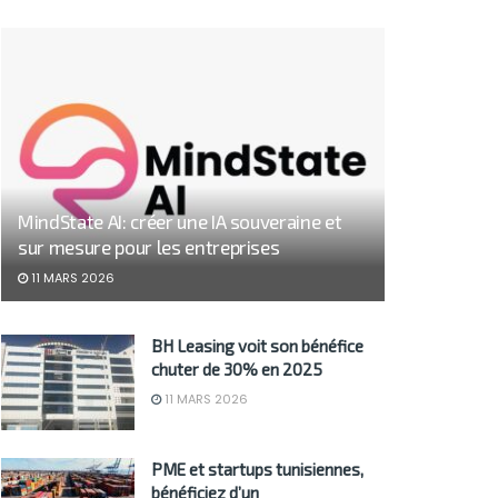
MindState AI: créer une IA souveraine et
sur mesure pour les entreprises
11 MARS 2026
BH Leasing voit son bénéfice
chuter de 30% en 2025
11 MARS 2026
PME et startups tunisiennes,
bénéficiez d’un