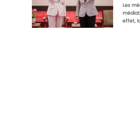
Les mé
médiati
effet, la