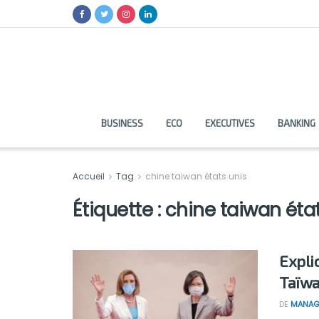
BUSINESS
ECO
EXECUTIVES
BANKING
Accueil
Tag
chine taiwan états unis
Étiquette :
chine taiwan éta
Expli
Taïwa
DE
MANAG