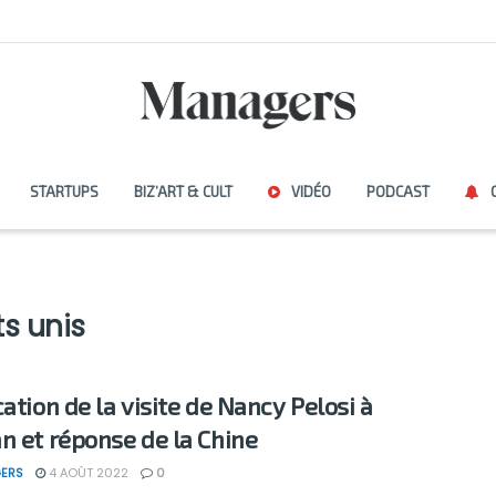
STARTUPS
BIZ’ART & CULT
VIDÉO
PODCAST
ts unis
cation de la visite de Nancy Pelosi à
n et réponse de la Chine
ERS
4 AOÛT 2022
0