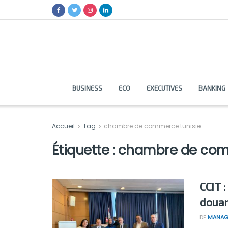
BUSINESS
ECO
EXECUTIVES
BANKING
Accueil
Tag
chambre de commerce tunisie
Étiquette :
chambre de com
CCIT 
douan
DE
MANAG