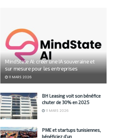
MindState AI: créer une IA souveraine et
sur mesure pour les entreprises
11 MARS 2026
BH Leasing voit son bénéfice
chuter de 30% en 2025
11 MARS 2026
PME et startups tunisiennes,
bénéficiez d’un