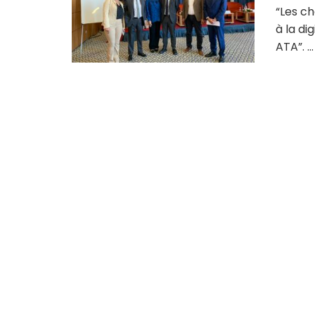
“Les c
à la di
ATA”. ...