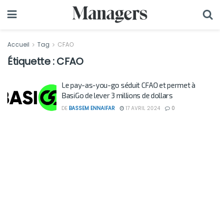
Accueil
Tag
CFAO
Étiquette :
CFAO
Le pay-as-you-go séduit CFAO et permet à
BasiGo de lever 3 millions de dollars
DE
BASSEM ENNAIFAR
17 AVRIL 2024
0