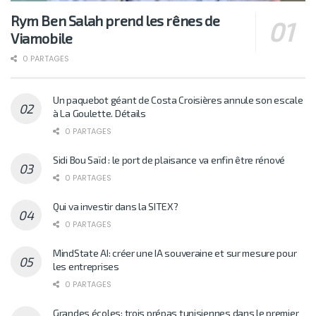
Rym Ben Salah prend les rênes de
Viamobile
0 PARTAGES
Un paquebot géant de Costa Croisières annule son escale
à La Goulette. Détails
0 PARTAGES
Sidi Bou Saïd : le port de plaisance va enfin être rénové
0 PARTAGES
Qui va investir dans la SITEX?
0 PARTAGES
MindState AI: créer une IA souveraine et sur mesure pour
les entreprises
0 PARTAGES
Grandes écoles: trois prépas tunisiennes dans le premier