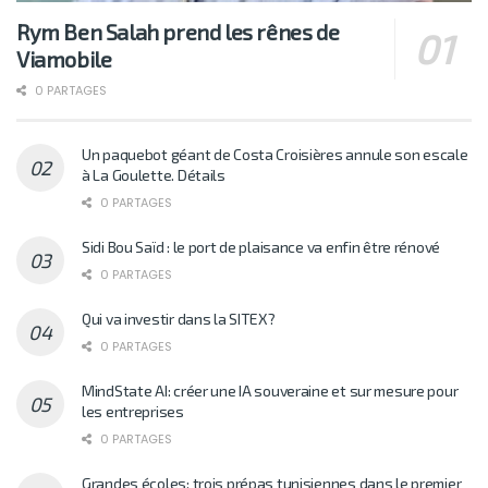
Rym Ben Salah prend les rênes de
Viamobile
0 PARTAGES
Un paquebot géant de Costa Croisières annule son escale
à La Goulette. Détails
0 PARTAGES
Sidi Bou Saïd : le port de plaisance va enfin être rénové
0 PARTAGES
Qui va investir dans la SITEX?
0 PARTAGES
MindState AI: créer une IA souveraine et sur mesure pour
les entreprises
0 PARTAGES
Grandes écoles: trois prépas tunisiennes dans le premier