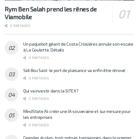
Rym Ben Salah prend les rênes de
Viamobile
0 PARTAGES
Un paquebot géant de Costa Croisières annule son escale
à La Goulette. Détails
0 PARTAGES
Sidi Bou Saïd : le port de plaisance va enfin être rénové
0 PARTAGES
Qui va investir dans la SITEX?
0 PARTAGES
MindState AI: créer une IA souveraine et sur mesure pour
les entreprises
0 PARTAGES
Grandes écoles: trois prépas tunisiennes dans le premier