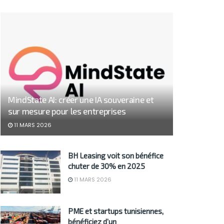
MindState AI: créer une IA souveraine et
sur mesure pour les entreprises
11 MARS 2026
BH Leasing voit son bénéfice
chuter de 30% en 2025
11 MARS 2026
PME et startups tunisiennes,
bénéficiez d’un