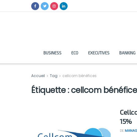
BUSINESS
ECO
EXECUTIVES
BANKING
Accueil
Tag
cellcom bénéfices
Étiquette :
cellcom bénéfic
Cellc
15%
DE
MANAG