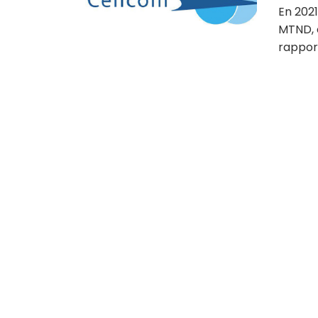
En 2021
MTND, 
rapport 