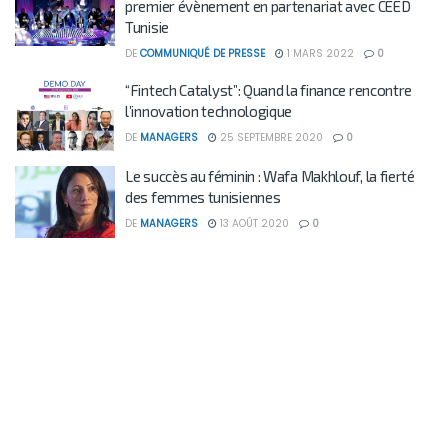
premier évènement en partenariat avec CEED
Tunisie
DE
COMMUNIQUÉ DE PRESSE
1 MARS 2022
0
“Fintech Catalyst”: Quand la finance rencontre
l’innovation technologique
DE
MANAGERS
25 SEPTEMBRE 2020
0
Le succès au féminin : Wafa Makhlouf, la fierté
des femmes tunisiennes
DE
MANAGERS
13 AOÛT 2020
0