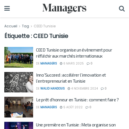
Accueil
Tag
CEED Tunisie
Étiquette :
CEED Tunisie
CEED Tunisie organise un évènement pour
réfléchir aux marchés internationaux
DE
MANAGERS
6 MARS 2025
0
Inno’Succeed : accélérer l’innovation et
l’entrepreneuriat en Tunisie
DE
WALID HANDOUS
4 NOVEMBRE 2024
0
Le prêt d’honneur en Tunisie : comment faire ?
DE
MANAGERS
5 AOÛT 2022
0
Une première en Tunisie : Meta organise son