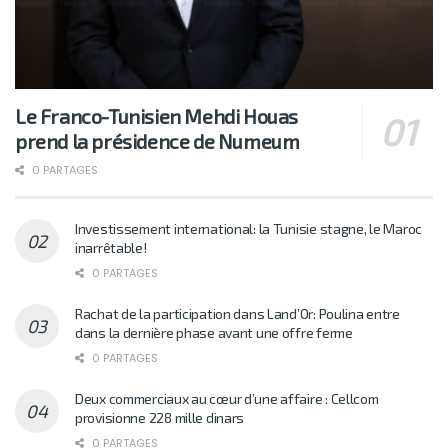
Le Franco-Tunisien Mehdi Houas
prend la présidence de Numeum
0 PARTAGES
Investissement international: la Tunisie stagne, le Maroc
inarrêtable!
0 PARTAGES
Rachat de la participation dans Land’Or: Poulina entre
dans la dernière phase avant une offre ferme
0 PARTAGES
Deux commerciaux au cœur d’une affaire : Cellcom
provisionne 228 mille dinars
0 PARTAGES