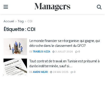
Accueil
Tag
CDI
Étiquette :
CDI
Le monde financier se réorganise: qui gagne, qui
décroche dans le classement du GFCI?
DE
TRABELSI AZZA
3 JUILLET 2026
0
Tout contrat de travail en Tunisie est présumé à
durée indéterminée, sauf si…
DE
AMENI MEJRI
24 MAI 2025
0