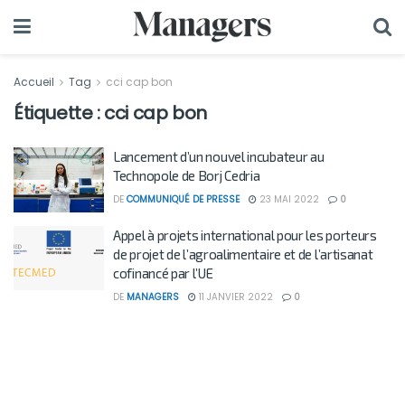
Accueil
Tag
cci cap bon
Étiquette :
cci cap bon
Lancement d’un nouvel incubateur au
Technopole de Borj Cedria
DE
COMMUNIQUÉ DE PRESSE
23 MAI 2022
0
Appel à projets international pour les porteurs
de projet de l’agroalimentaire et de l’artisanat
cofinancé par l’UE
DE
MANAGERS
11 JANVIER 2022
0