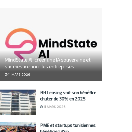
MindState AI: créer une IA souveraine et
sur mesure pour les entreprises
11 MARS 2026
BH Leasing voit son bénéfice
chuter de 30% en 2025
11 MARS 2026
PME et startups tunisiennes,
bénéficiez d’un