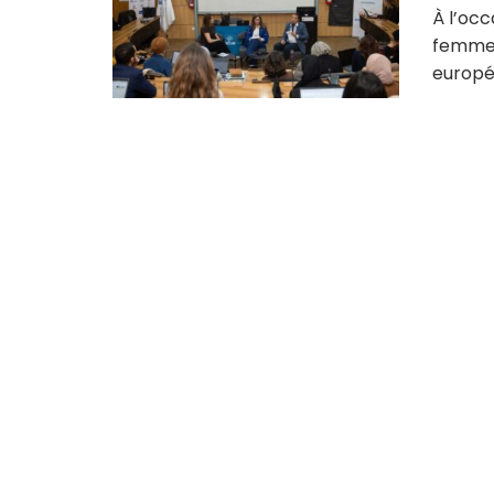
À l’occ
femmes,
europée