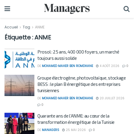
Accueil
Tag
ANME
Étiquette :
ANME
Prosol : 25 ans, 400 000 foyers, un marché
toujours aussi solide
DE
MOHAMED MAHER BEN ROMDHANE
4 AOÛT 2026
0
Groupe électrogène, photovoltaïque, stockage
BESS : le plan B énergétique des entreprises
tunisiennes
DE
MOHAMED MAHER BEN ROMDHANE
20 JUILLET 2026
0
Quarante ans de l’ANME: au cœur de la
transformation énergétique de la Tunisie
DE
MANAGERS
25 MAI 2026
0