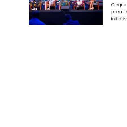
Cinquan
premiè
initiat