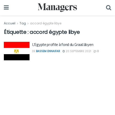
Accueil
Tag
accord égypte libye
Étiquette :
accord égypte libye
L’Egypte profite à fond du Graal libyen
DE
BASSEM ENNAIFAR
20 SEPTEMBRE 2021
0