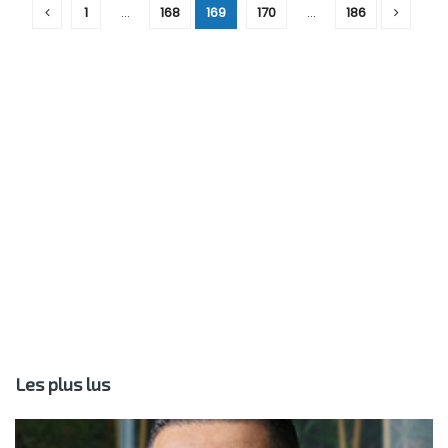
1
…
168
169
170
…
186
Les plus lus