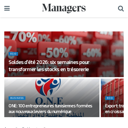
ECO
Soldes d’été 2026: six semaines pour
transformer les stocks en trésorerie
BUSINESS
ECO
ONE: 100 entrepreneures tunisiennes formées
Export: tran
aux nouveaux leviers du numérique
en croissanc