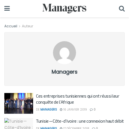
Accueil
Auteur
Managers
Ces entreprises tunisiennes qui ont réussi leur
conquête de l’Afrique
DE
MANAGERS
16 JANVIER 2019
0
Tunisie — Côte-d’Ivoire : une connexion haut débit
DE
MANAGERS
17 DÉCEMBRE 2018
0