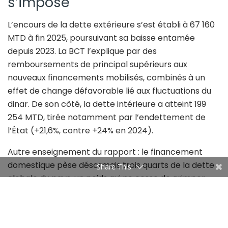
s’impose
L’encours de la dette extérieure s’est établi à 67 160
MTD à fin 2025, poursuivant sa baisse entamée
depuis 2023. La BCT l’explique par des
remboursements de principal supérieurs aux
nouveaux financements mobilisés, combinés à un
effet de change défavorable lié aux fluctuations du
dinar. De son côté, la dette intérieure a atteint 199
254 MTD, tirée notamment par l’endettement de
l’État (+21,6%, contre +24% en 2024).
Autre enseignement du rapport : le financement
domestique pèse désormais trois quarts de la dette
Share This
globale du pays, un poids qui ne cesse de grimper
d’année en année (67% en 2023, 71% en 2024, 75% en
2025) !