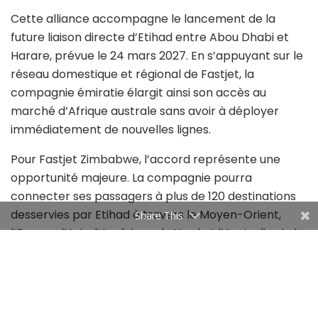
Cette alliance accompagne le lancement de la
future liaison directe d’Etihad entre Abou Dhabi et
Harare, prévue le 24 mars 2027. En s’appuyant sur le
réseau domestique et régional de Fastjet, la
compagnie émiratie élargit ainsi son accès au
marché d’Afrique australe sans avoir à déployer
immédiatement de nouvelles lignes.
Pour Fastjet Zimbabwe, l’accord représente une
opportunité majeure. La compagnie pourra
connecter ses passagers à plus de 120 destinations
desservies par Etihad à travers le Moyen-Orient,
Share This
l’Europe, l’Asie, l’Amérique du Nord et l’Australie via le
hub d’Abou Dhabi. Cette ouverture renforce sa
visibilité internationale et pourrait stimuler les flux
touristiques et d’affaires vers le Zimbabwe. Le
partenariat ne s’arrête pas à l’interligne. Les deux