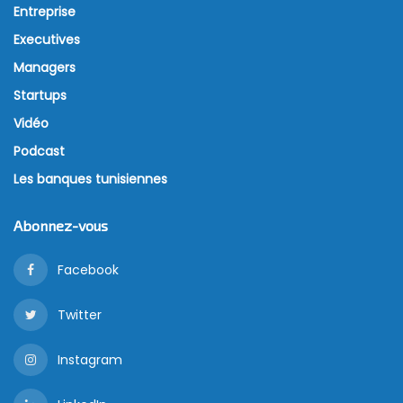
(
One Village One Product
) et ONSEN, la Tunisie
explore une nouvelle approche du développement
économique, fondée sur la valorisation des
ressources locales, la montée en gamme des
produits et l’ouverture vers les marchés
internationaux.
Lors de la réunion consacrée au suivi de la
participation tunisienne à l’Expo Osaka 2025, le
modèle japonais est apparu comme une référence
pour plusieurs projets de développement. L’objectif
n’est pas de reproduire une recette, mais de
s’inspirer d’une méthode qui a permis au Japon de
transformer les atouts de ses territoires en moteurs
de croissance.
Le premier enseignement concerne le programme
One Village One Product (OVOP). Lancée au Japon à