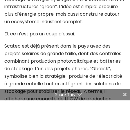
infrastructures “green”. L’idée est simple: produire
plus d’énergie propre, mais aussi construire autour
un écosystème industriel complet.
Et ce n’est pas un coup d’essai.
Scatec est déjà présent dans le pays avec des
projets solaires de grande taille, dont des centrales
combinant production photovoltaïque et batteries
de stockage. L’un des projets phares, “Obelisk”,
symbolise bien la stratégie : produire de l’électricité
à grande échelle tout en intégrant des solutions de
stockage pour stabiliser le réseau. À terme, il
Share This
affichera une capacité de 1,1 GW de production
solaire associée à 200 MWh de stockage par
batteries. La première phase est déjà opérationnelle,
tandis que la seconde doit entrer en service
prochainement.