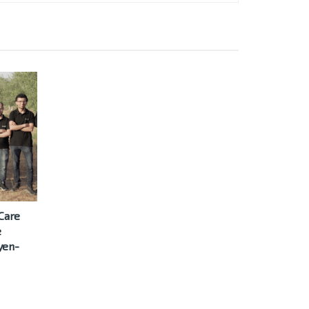
oCare
e
yen-