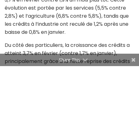
évolution est portée par les services (5,5% contre
2,8%) et l’agriculture (6,8% contre 5,8%), tandis que
les crédits à l’industrie ont reculé de 1,2% après une
baisse de 0,8% en janvier.
Du côté des particuliers, la croissance des crédits a
atteint 3,7% en février (contre 1,7% en janvier),
Share This
principalement grâce à la nette reprise des crédits
logement (5,2% contre 0,5%). À l’inverse, les crédits à
la consommation ont vu leur progression ralentir à
2,5%, contre 3,7% le mois précédent.
Tags:
économie tunisienne