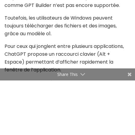
comme GPT Builder n’est pas encore supportée.
Toutefois, les utilisateurs de Windows peuvent
toujours télécharger des fichiers et des images,
grâce au modèle o1.
Pour ceux qui jonglent entre plusieurs applications,
ChatGPT propose un raccourci clavier (Alt +
Espace) permettant d’afficher rapidement la
fenêtre de l’application.
Share This
Cette fonctionnalité marche bien sur Windows 11,
mais peut rencontrer des problèmes sur Windows 10,
selon Ars Technica.