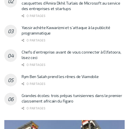
casquettes d’Amira Dkhil Turlais de Microsoft au service
des entreprises et startups
0 PARTAGES
Yassir achète Kawarizmi et s’attaque à la publicité
programmatique
0 PARTAGES
Chefs d’entreprise: avant de vous connecter à Elfatoora,
lisez ceci
0 PARTAGES
Rym Ben Salah prend les rênes de Viamobile
0 PARTAGES
Grandes écoles: trois prépas tunisiennes dans le premier
classement africain du Figaro
0 PARTAGES