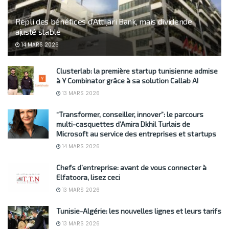
Repli des bénéfices d’Attijari Bank, mais dividende
ajusté stable
14 MARS 2026
Clusterlab: la première startup tunisienne admise
à Y Combinator grâce à sa solution Callab AI
13 MARS 2026
“Transformer, conseiller, innover”: le parcours
multi-casquettes d’Amira Dkhil Turlais de
Microsoft au service des entreprises et startups
14 MARS 2026
Chefs d’entreprise: avant de vous connecter à
Elfatoora, lisez ceci
13 MARS 2026
Tunisie-Algérie: les nouvelles lignes et leurs tarifs
13 MARS 2026