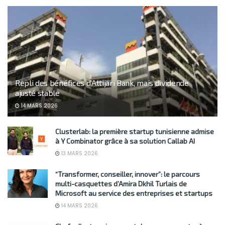
Repli des bénéfices d’Attijari Bank, mais dividende
ajusté stable
14 MARS 2026
Clusterlab: la première startup tunisienne admise
à Y Combinator grâce à sa solution Callab AI
13 MARS 2026
“Transformer, conseiller, innover”: le parcours
multi-casquettes d’Amira Dkhil Turlais de
Microsoft au service des entreprises et startups
14 MARS 2026